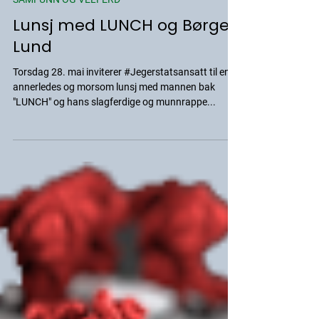
25. mai 2020
SAMFUNN OG VELFERD
Lunsj med LUNCH og Børge
Lund
Torsdag 28. mai inviterer #Jegerstatsansatt til en
annerledes og morsom lunsj med mannen bak
"LUNCH" og hans slagferdige og munnrappe...