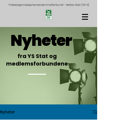
Yrkesorganisasjonenes Sentralforbund - Sektor Stat (YS-S)
Nyheter
fra YS Stat og
medlemsforbundene
Nyheter