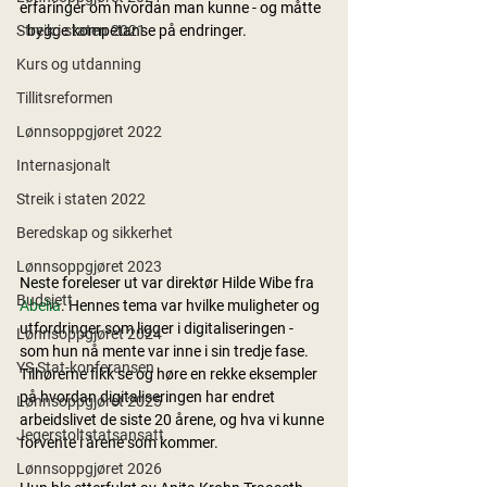
erfaringer om hvordan man kunne - og måtte 
Streik i staten 2021
- bygge kompetanse på endringer.
Kurs og utdanning
Tillitsreformen
Lønnsoppgjøret 2022
Internasjonalt
Streik i staten 2022
Beredskap og sikkerhet
Lønnsoppgjøret 2023
Neste foreleser ut var direktør Hilde Wibe fra 
Budsjett
Abelia
. Hennes tema var hvilke muligheter og 
utfordringer som ligger i digitaliseringen - 
Lønnsoppgjøret 2024
som hun nå mente var inne i sin tredje fase. 
YS Stat-konferansen
Tilhørerne fikk se og høre en rekke eksempler 
på hvordan digitaliseringen har endret 
Lønnsoppgjøret 2025
arbeidslivet de siste 20 årene, og hva vi kunne 
Jegerstoltstatsansatt
forvente i årene som kommer. 
Lønnsoppgjøret 2026