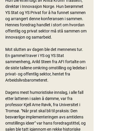
Hun ble etterfulgt av Anita Krohn Traaseth, 
direktør i Innovasjon Norge. Hun berømmet 
YS Stat og YS Privat for å ha funnet sammen 
og arrangert denne konferansen i sammen. 
Hennes foredrag handlet i stort om hvordan 
offentlig og privat sektor må stå sammen om 
innovasjon og samarbeid.
Mot slutten av dagen ble det mennenes tur. 
En gammel traver i YS og YS Stat 
sammenheng, Arild Steen fra AFI fortalte om 
de siste tallene omkring omstilling og ledelse i 
privat- og offentlig sektor, hentet fra 
Arbeidslivsbarometeret.
Dagens mest humoristiske innslag, i alle fall 
etter latteren i salen å dømme, var fra 
professor Kjell Arne Røvik, fra Universitet i 
Tromsø. "Når prat skal bli til praksis: Den 
besværlige implementeringen avs amtidens 
omstillings ideer" var hans foredragstittel, og 
salen ble tatt igjennom en rekke historiske 