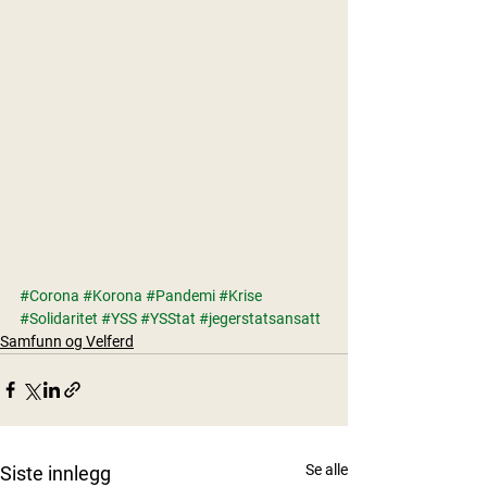
#Corona
#Korona
#Pandemi
#Krise
#Solidaritet
#YSS
#YSStat
#jegerstatsansatt
Samfunn og Velferd
Se alle
Siste innlegg