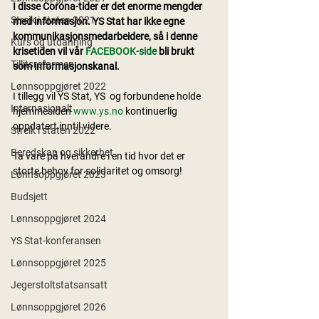
I disse Corona-tider er det enorme mengder 
Streik i staten 2021
med informasjon. YS Stat har ikke egne 
kommunikasjonsmedarbeidere, så i denne 
Kurs og utdanning
krisetiden vil vår 
FACEBOOK-side
 bli brukt 
Tillitsreformen
som informasjonskanal.
Lønnsoppgjøret 2022
I tillegg vil YS Stat, YS  og forbundene holde 
Internasjonalt
hjemmesiden 
www.ys.no
 kontinuerlig 
oppdatert inntil videre.
Streik i staten 2022
Beredskap og sikkerhet
Ta vare på hverandre i en tid hvor det er 
storte behov for solidaritet og omsorg!
Lønnsoppgjøret 2023
Budsjett
Lønnsoppgjøret 2024
YS Stat-konferansen
Lønnsoppgjøret 2025
Jegerstoltstatsansatt
Lønnsoppgjøret 2026