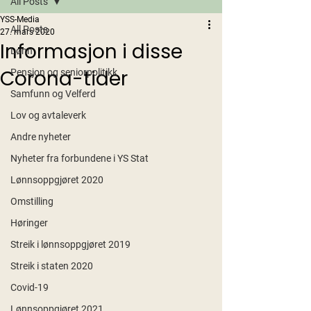
All Posts
YSS-Media
All Posts
27. mars 2020
Informasjon i disse
Lønn
Corona-tider
Pensjon og seniorpolitikk
Samfunn og Velferd
Lov og avtaleverk
Andre nyheter
Nyheter fra forbundene i YS Stat
Lønnsoppgjøret 2020
Omstilling
Høringer
Streik i lønnsoppgjøret 2019
Streik i staten 2020
Covid-19
Lønnsoppgjøret 2021