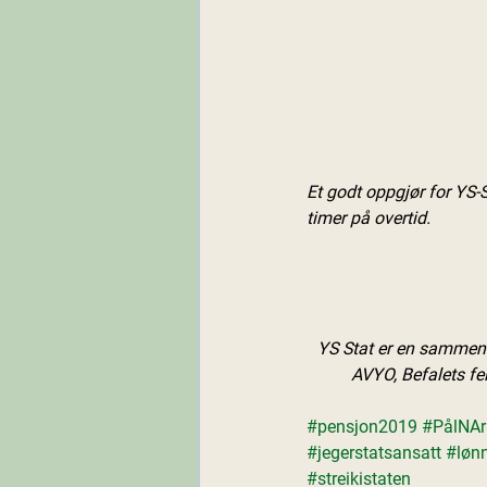
Et godt oppgjør for YS-
timer på overtid.
YS Stat er en sammens
AVYO, Befalets fe
#pensjon2019
#PålNAr
#jegerstatsansatt
#løn
#streikistaten