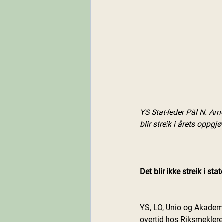
YS Stat-leder Pål N. Ar
blir streik i årets oppg
Det blir ikke streik i st
YS, LO, Unio og Akademi
overtid hos Riksmekleren