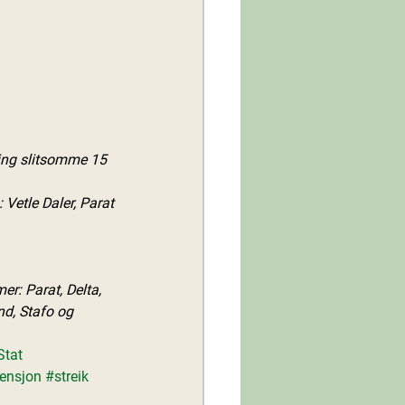
ling slitsomme 15 
: Vetle Daler, Parat
: Parat, Delta, 
nd, Stafo og 
tat
ensjon
#streik