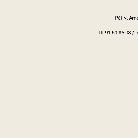
Pål N. Arn
tlf 91 63 86 08 /