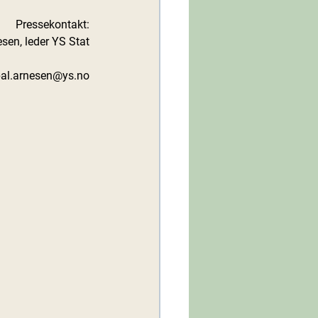
Pressekontakt:
esen, leder YS Stat
 pal.arnesen@ys.no