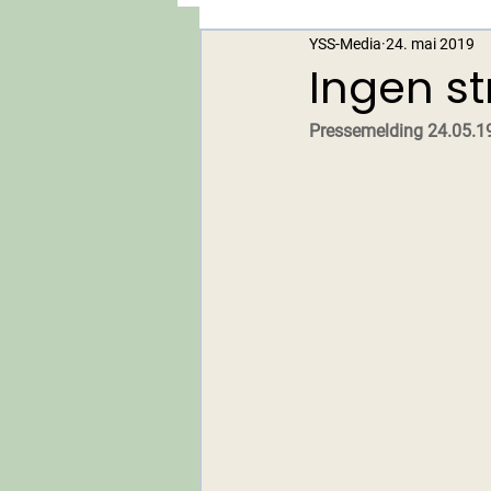
YSS-Media
24. mai 2019
Nyheter fra forbundene i YS Sta
Ingen st
Pressemelding 24.05.19
Streik i lønnsoppgjøret 2019
Kurs og utdanning
Tillitsr
Beredskap og sikkerhet
Lø
Lønnsoppgjøret 2025
Jege