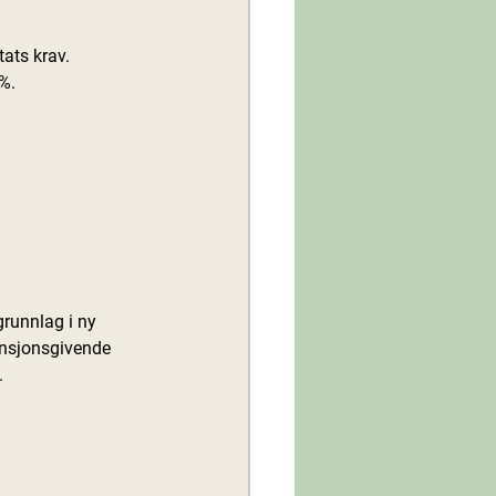
ats krav. 
%.
grunnlag i ny 
pensjonsgivende 
.