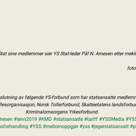
Stat sine medlemmer sier YS Stat-leder Pål N. Arnesen etter mek
foto
lutning av følgende YS-forbund som har statsansatte medlemmer
llesorganisasjon, Norsk Tollerforbund, Skatteetatens landsforbu
Kriminalomsorgens Yrkesforbund.
nesen
#lønn2019
#KMD
#statsansatte
#tariff
#YSSMedia
#YSS
nsforhandling
#YSS
#mellomoppgjør
#yss
#jegerstatsansatt
#p