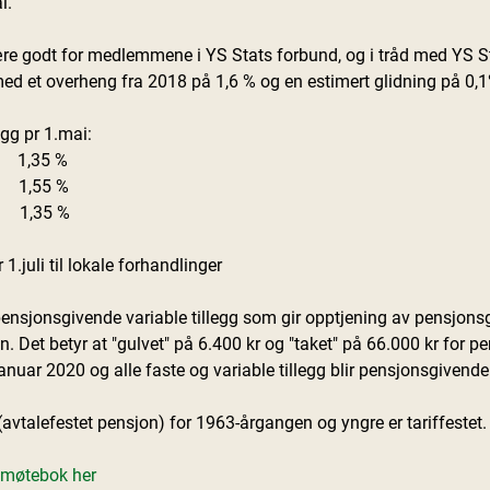
i.
re godt for medlemmene i YS Stats forbund, og i tråd med YS St
d et overheng fra 2018 på 1,6 % og en estimert glidning på 0,1
legg pr 1.mai:
     1,35 %
    1,55 %
    1,35 % 
 1.juli til lokale forhandlinger
 pensjonsgivende variable tillegg som gir opptjening av pensjons
n. Det betyr at "gulvet" på 6.400 kr og "taket" på 66.000 kr for 
.januar 2020 og alle faste og variable tillegg blir pensjonsgivende
(avtalefestet pensjon) for 1963-årgangen og yngre er tariffestet.
 møtebok her