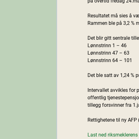
på overtid fredag 24.ma
Resultatet må sies å væ
Rammen ble på 3,2 % me
Det blir gitt sentrale til
Lønnstrinn 1 – 46         
Lønnstrinn 47 – 63        
Lønnstrinn 64 – 101      
Det ble satt av 1,24 % pr
Intervallet avvikles for
offentlig tjenestepensjo
tillegg forsvinner fra 1
Rettighetene til ny AFP 
Last ned riksmeklerens