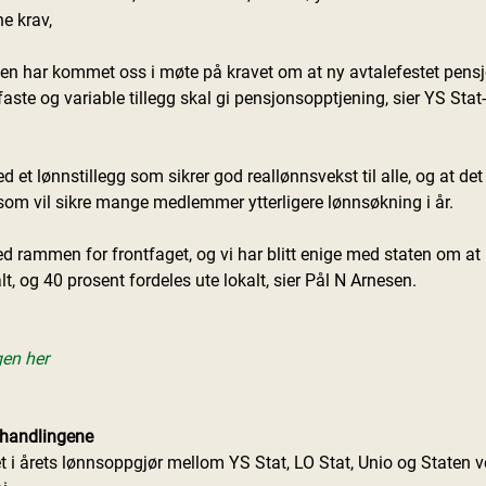
e krav,
ten har kommet oss i møte på kravet om at ny avtalefestet pensjon 
 faste og variable tillegg skal gi pensjonsopptjening, sier YS Stat-
et lønnstillegg som sikrer god reallønnsvekst til alle, og at det 
r som vil sikre mange medlemmer ytterligere lønnsøkning i år.
med rammen for frontfaget, og vi har blitt enige med staten om at
lt, og 40 prosent fordeles ute lokalt, sier Pål N Arnesen.
en her
orhandlingene
 i årets lønnsoppgjør mellom YS Stat, LO Stat, Unio og Staten 