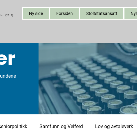
Ny side
Forsiden
Stoltstatsansatt
Ny
tat (YS-S)
er
bundene
eniorpolitikk
Samfunn og Velferd
Lov og avtaleverk