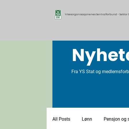
Yrkesorganisasjonenes Sentralforbund - Sektor S
Nyhet
Fra YS Stat og medlemsfor
All Posts
Lønn
Pensjon og s