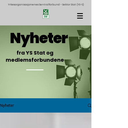
Yrkesorganisasjonenes Sentralforbund - Sektor Stat (YS-S)
Nyheter
fra YS Stat og
medlemsforbundene
Nyheter