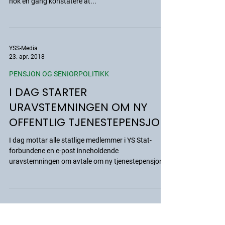
pensjon
Oppgjøret i Staten til mekling: YS Stat-leder Pål N.
Arnesen foran forhandlingsutvalget i YS Stat må
nok en gang konstatere at...
YSS-Media
23. apr. 2018
PENSJON OG SENIORPOLITIKK
I DAG STARTER
URAVSTEMNINGEN OM NY
OFFENTLIG TJENESTEPENSJON
I dag mottar alle statlige medlemmer i YS Stat-
forbundene en e-post inneholdende
uravstemningen om avtale om ny tjenestepensjon
for...