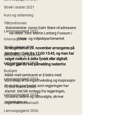
Streik i staten 2021
Kurs og utdanning
Tillitsreformen
Statsminister Jonas Gahr Støre vil adressere 
Lønnsoppgjøret 2022
via video. foto: Martin Lerberg Fossum / 
Klima- og miljødepartementet
Internasjonalt
Streik i staten 2022
Arrangementet 29. november arrangeres på 
Sentralen i Oslo fra 12:00-15:45, og man har 
Beredskap og sikkerhet
valget mellom å delta fysisk eller digitalt. 
Lønnsoppgjøret 2023
Valget gjør du ved påmelding nedenfor.
Budsjett
Målet med seminaret er å bidra med 
Lønnsoppgjøret 2024
kunnskap, erfaringsutveksling og inspirasjon 
til utviklingsarbeidet som regjeringen har 
YS Stat-konferansen
startet. Det blir innlegg fra regjeringen, 
Lønnsoppgjøret 2025
forskere, ledere og tillitsvalgte, skriver 
regjeringen.no.
Jegerstoltstatsansatt
Lønnsoppgjøret 2026