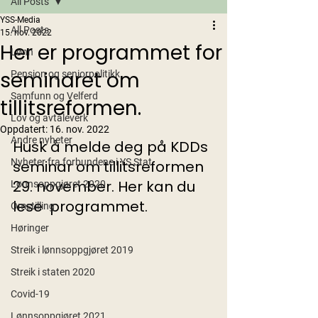
All Posts
YSS-Media
All Posts
15. nov. 2022
Her er programmet for
Lønn
seminaret om
Pensjon og seniorpolitikk
Samfunn og Velferd
tillitsreformen.
Lov og avtaleverk
Oppdatert:
16. nov. 2022
Andre nyheter
Husk å melde deg på KDDs 
Nyheter fra forbundene i YS Stat
seminar om tillitsreformen 
29. november. Her kan du 
Lønnsoppgjøret 2020
lese  programmet.
Omstilling
Høringer
Streik i lønnsoppgjøret 2019
Streik i staten 2020
Covid-19
Lønnsoppgjøret 2021