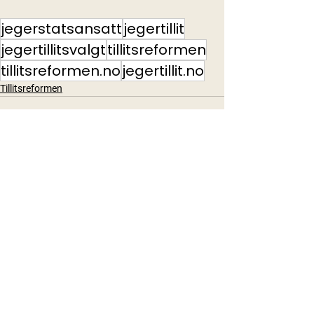
jegerstatsansatt
jegertillit
jegertillitsvalgt
tillitsreformen
tillitsreformen.no
jegertillit.no
Tillitsreformen
Se alle
Siste innlegg