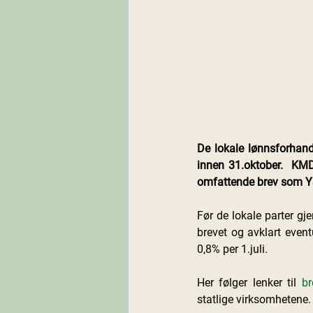
De lokale lønnsforhandl
innen 31.oktober.  KMD
omfattende brev som YS S
Før de lokale parter gje
brevet og avklart even
0,8% per 1.juli.
Her følger lenker til 
br
statlige virksomhetene.