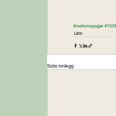
#mellomoppgjør
#YSS
Lønn
Siste innlegg