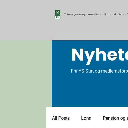
Yrkesorganisasjonenes Sentralforbund - Sektor S
Nyhet
Fra YS Stat og medlemsfor
All Posts
Lønn
Pensjon og s