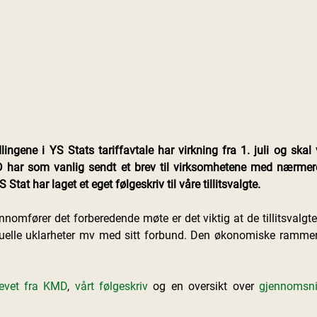
ingene i YS Stats tariffavtale har virkning fra 1. juli og skal
 har som vanlig sendt et brev til virksomhetene med nærmere r
tat har laget et eget følgeskriv til våre tillitsvalgte.
nnomfører det forberedende møte er det viktig at de tillitsvalgte 
tuelle uklarheter mv med sitt forbund. Den økonomiske rammen 
evet fra KMD
, 
vårt følgeskriv
 og en oversikt over 
gjennomsni
 