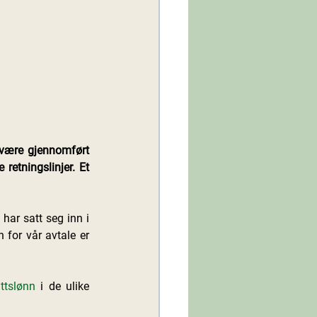
 være gjennomført 
etningslinjer. Et 
har satt seg inn i 
for vår avtale er 
ttslønn
 i de ulike 