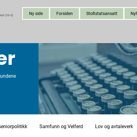
Ny side
Forsiden
Stoltstatsansatt
Ny
tat (YS-S)
er
bundene
eniorpolitikk
Samfunn og Velferd
Lov og avtaleverk