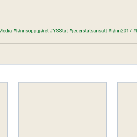
Media
#lønnsoppgjøret
#YSStat
#jegerstatsansatt
#lønn2017
#