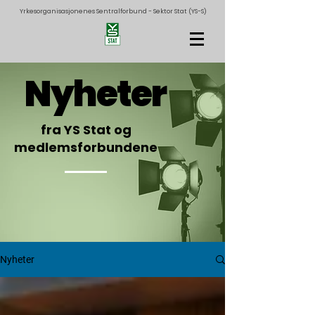
Yrkesorganisasjonenes Sentralforbund - Sektor Stat (YS-S)
Nyheter
fra YS Stat og
medlemsforbundene
Nyheter