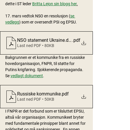
dette i ST leder 
Britta Lejon sin blogg her
.
17. mars vedtok NSO en resolusjon (
se 
vedlegg
) som er oversendt PSI og EPSU.  
NSO statement Ukraine.docx (1) (1)
.pdf
Last ned PDF • 80KB
Bakgrunnen er et kommunike fra en russiske 
hovedorganisasjon, FNPR, til støtte for 
Putins krigføring. Sjokkerende propaganda. 
Se 
vedlagt dokument
. 
Russiske kommunike
.pdf
Last ned PDF • 50KB
I FNPR er det forbund som er tilsluttet EPSU, 
altså vår organisasjon. Kommunikeet bryter 
med fundamentale prinsipper blant annet for 
solidaritet og må sanksjoneres.  En annen 