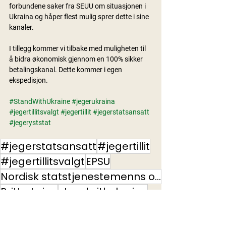
forbundene saker fra SEUU om situasjonen i 
Ukraina og håper flest mulig sprer dette i sine 
kanaler.
I tillegg kommer vi tilbake med muligheten til 
å bidra økonomisk gjennom en 100% sikker 
betalingskanal. Dette kommer i egen 
ekspedisjon.
#StandWithUkraine
#jegerukraina
#jegertillitsvalgt
#jegertillit
#jegerstatsansatt
#jegeryststat
#jegerstatsansatt
#jegertillit
#jegertillitsvalgt
EPSU
Nordisk statstjenestemenns organisasjon
Britta Lejon
standwithukraine
#jegerukraina
NSO
SEUU
Internasjonalt