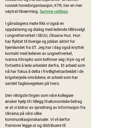
russisk hovedorganisasjon, KTR, har en mer 
nøytral tilnærming. 
Samme vedlegg
.
I gårsdagens møte fikk vi også en 
oppdatering og dialog med ledende tillitsvalgt 
i ungnetterverket i SEUU, Oksana Huz. Hun 
har flyktet til Sverige og jobber aktivt for 
hjemlandet fra ST. Jeg har i dag også knyttet 
kontakt med lederen av ungnettverket, 
Ivanna Khrapko som befinner seg i Kyiv og vil 
fortsette å lede arbeidet derfra. Et arbeid som 
nå har fokus å delta i frivillighetsarbeidet i de 
krigsherjede områdene, et arbeid som har 
samlet fagbevegelsen på tvers.
Den viktigste tingen som våre kollegaer 
ønsker hjelp til i tillegg til økonomiske bidrag 
er at vi bidrar av spredning av informasjon fra 
Ukraina på våre ulike 
kommunikasjonskanaler. Vi vil derfor 
framover legge ut og distribuere til 