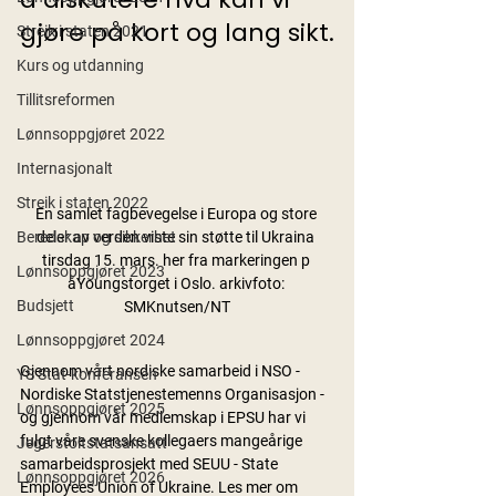
gjøre på kort og lang sikt.
Streik i staten 2021
Kurs og utdanning
Tillitsreformen
Lønnsoppgjøret 2022
Internasjonalt
Streik i staten 2022
En samlet fagbevegelse i Europa og store 
deler av verden viste sin støtte til Ukraina 
Beredskap og sikkerhet
tirsdag 15. mars. her fra markeringen p 
Lønnsoppgjøret 2023
åYoungstorget i Oslo. arkivfoto: 
Budsjett
SMKnutsen/NT
Lønnsoppgjøret 2024
Gjennom vårt nordiske samarbeid i NSO - 
YS Stat-konferansen
Nordiske Statstjenestemenns Organisasjon - 
Lønnsoppgjøret 2025
og gjennom vår medlemskap i EPSU har vi 
fulgt våre svenske kollegaers mangeårige 
Jegerstoltstatsansatt
samarbeidsprosjekt med SEUU - State 
Lønnsoppgjøret 2026
Employees Union of Ukraine. Les mer om 