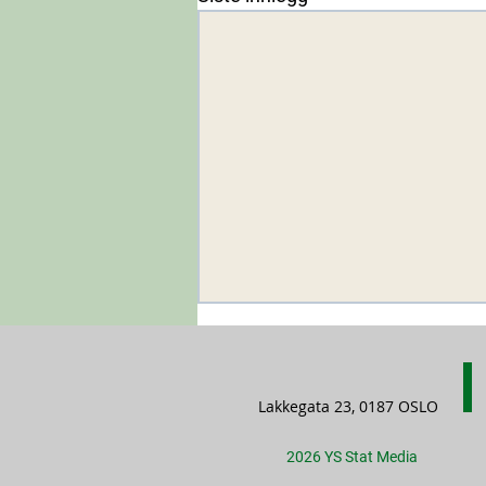
Lakkegata 23, 0187 OSLO
2026 YS Stat Media