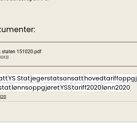
kumenter:
k staten 151020
.pdf
200KB
att
YS Stat
jegerstatsansatt
hovedtariffoppgj
stat
lønnsoppgjøret
YSS
tariff2020
lønn2020
020