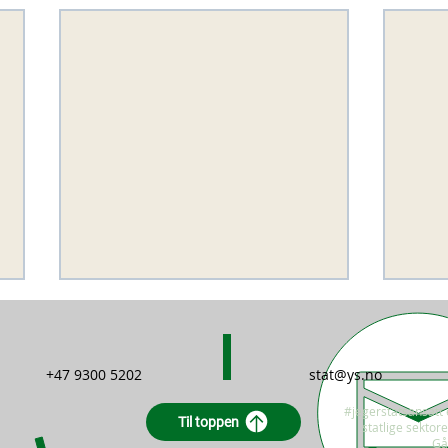
+47 9300 5202
stat@ys.no
#jegerstatsansatt 
Til toppen
statlige sektor
Ingen streik i staten!
Gå