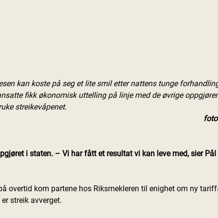
esen kan koste på seg et lite smil etter nattens tunge forhandlin
nsatte fikk økonomisk uttelling på linje med de øvrige oppgjøren
uke streikevåpenet.
foto
gjøret i staten. – Vi har fått et resultat vi kan leve med, sier Pål
 på overtid kom partene hos Riksmekleren til enighet om ny tariffa
 er streik avverget.