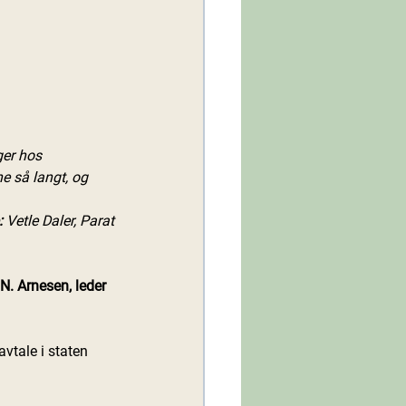
ger hos 
e så langt, og 
:
 Vetle Daler, Parat
 N. Arnesen, leder 
vtale i staten 