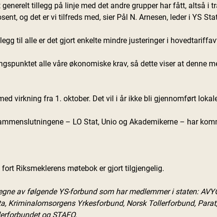
 generelt tillegg på linje med det andre grupper har fått, altså 
sent, og det er vi tilfreds med, sier Pål N. Arnesen, leder i YS Stat
 tillegg til alle er det gjort enkelte mindre justeringer i hovedtariffa
t med virkning fra 1. oktober. Det vil i år ikke bli gjennomført loka
fort Riksmeklerens møtebok er gjort tilgjengelig.
vegne av følgende YS-forbund som har medlemmer i staten: AVYO
ta, Kriminalomsorgens Yrkesforbund, Norsk Tollerforbund, Parat,
derforbundet og STAFO.