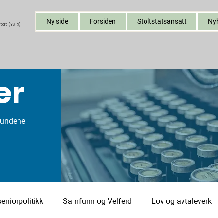
Ny side
Forsiden
Stoltstatsansatt
Ny
tat (YS-S)
er
bundene
eniorpolitikk
Samfunn og Velferd
Lov og avtaleverk