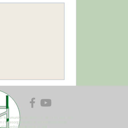
er kommunikasjonsplattformen til YS Stat, den
en i Yrkesorganisasjonenes Sentralforbund.
 til hovedsiden
www.ys.no
her.