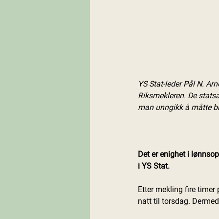
YS Stat-leder Pål N. Arn
Riksmekleren. De statsa
man unngikk å måtte br
Det er enighet i lønnsopp
i YS Stat.
Etter mekling fire timer
natt til torsdag. Dermed