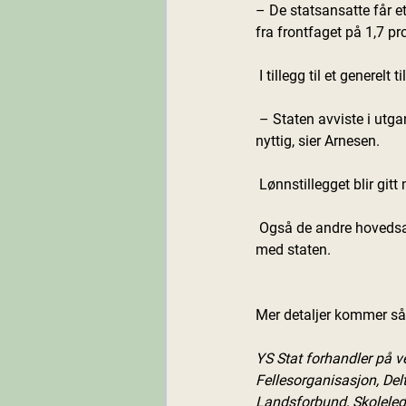
– De statsansatte får et
fra frontfaget på 1,7 pro
 I tillegg til et generelt
 – Staten avviste i utgangspunktet alle våre økonomiske krav, så dette viser at denne meklingen har vært 
nyttig, sier Arnesen.
 Lønnstillegget blir git
 Også de andre hovedsammenslutningene – LO Stat, Unio og Akademikerne – har kommet til enighet 
med staten.
Mer detaljer kommer så 
YS Stat forhandler på 
Fellesorganisasjon, Del
Landsforbund, Skolele