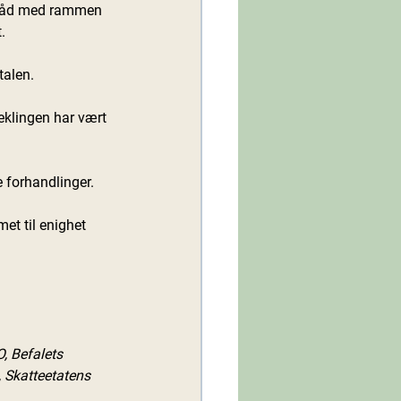
i tråd med rammen 
. 
vtalen.
le forhandlinger.
, Befalets 
 Skatteetatens 