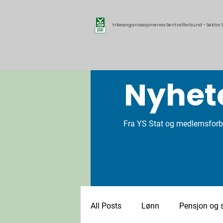
Yrkesorganisasjonenes Sentralforbund - Sektor S
Nyhet
Fra YS Stat og medlemsfor
All Posts
Lønn
Pensjon og s