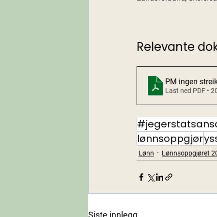
Relevante do
PM ingen strei
Last ned PDF • 
#jegerstatsans
lønnsoppgjør
ys
Lønn
Lønnsoppgjøret 2
Siste innlegg