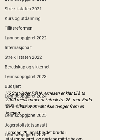
Streik i staten 2021
Kurs og utdanning
Tillitsreformen
Lønnsoppgjøret 2022
Internasjonalt
Streik i staten 2022
Beredskap og sikkerhet
Lønnsoppgjøret 2023
Budsjett
YS Stat-leder Pål N. Arnesen er klar til å ta 
Lønnsoppgjøret 2024
2000 medlemmer ut i streik fra 26. mai. Enda 
YS Stat-konferansen
flere vil tas ut om det ikke tvinger frem en 
løsning
.
Lønnsoppgjøret 2025
Jegerstoltstatsansatt
Torsdag 29. april ble det brudd i 
Lønnsoppgjøret 2026
statsoppgjøret, og partene måtte be om 