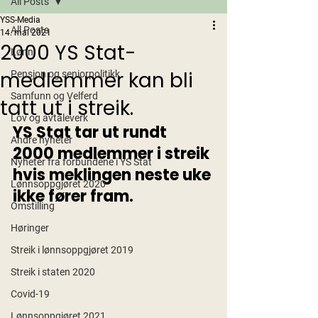
All Posts
YSS-Media
All Posts
14. mai 2021
2000 YS Stat-
Lønn
medlemmer kan bli
Pensjon og seniorpolitikk
Samfunn og Velferd
tatt ut i streik.
Lov og avtaleverk
YS Stat tar ut rundt 
Andre nyheter
2000 medlemmer i streik 
Nyheter fra forbundene i YS Stat
hvis meklingen neste uke 
Lønnsoppgjøret 2020
ikke fører fram.
Omstilling
Høringer
Streik i lønnsoppgjøret 2019
Streik i staten 2020
Covid-19
Lønnsoppgjøret 2021