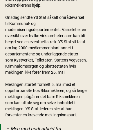
Riksmeklerens hjelp. 
Onsdag sendte YS Stat såkalt områdevarsel 
til Kommunal- og 
moderniseringsdepartementet. Varselet er en 
oversikt over hvilke virksomheter som kan bli 
berørt ved en eventuell streik. YS Stat vil ta ut 
om lag 2000 medlemmer blant annet i 
departementene og underliggende etater 
som Kystverket, Tolletaten, Statens vegvesen, 
Kriminalomsorgen og Skatteetaten hvis 
meklingen ikke fører frem 26. mai.
Meklingen startet formelt 5. mai med et 
oppstartsmøte hos Riksmekleren, og så lenge 
meklingen pågår er det bare Riksmekleren 
som kan uttale seg om selve innholdet i 
meklingen. YS Stat-lederen sier at han 
forventer en krevende meklingsinnspurt.
– Men med godt arbeid fra 