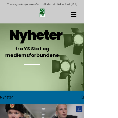
Yrkesorganisasjonenes Sentralforbund - Sektor Stat (YS-S)
Nyheter
fra YS Stat og
medlemsforbundene
Nyheter