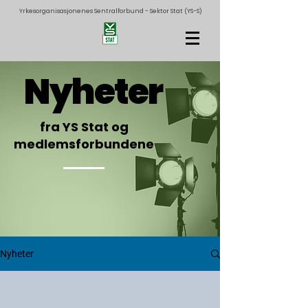
Yrkesorganisasjonenes Sentralforbund - Sektor Stat (YS-S)
Nyheter
fra YS Stat og
medlemsforbundene
Nyheter