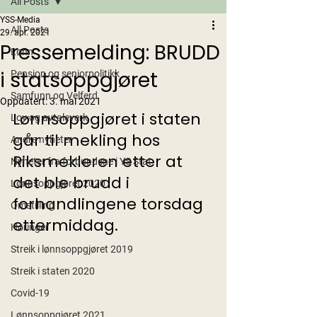
All Posts
YSS-Media
All Posts
29. apr. 2021
Pressemelding: BRUDD
Lønn
i statsoppgjøret
Pensjon og seniorpolitikk
Samfunn og Velferd
Oppdatert:
3. mai 2021
Lønnsoppgjøret i staten 
Lov og avtaleverk
går til mekling hos 
Andre nyheter
Riksmekleren etter at 
Nyheter fra forbundene i YS Stat
det ble brudd i 
Lønnsoppgjøret 2020
forhandlingene torsdag 
Omstilling
ettermiddag.
Høringer
Streik i lønnsoppgjøret 2019
Streik i staten 2020
Covid-19
Lønnsoppgjøret 2021