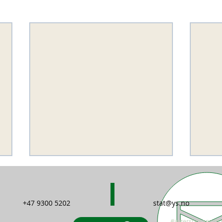
+47 9300 5202
stat@ys.no
#jegerstatsansatt 