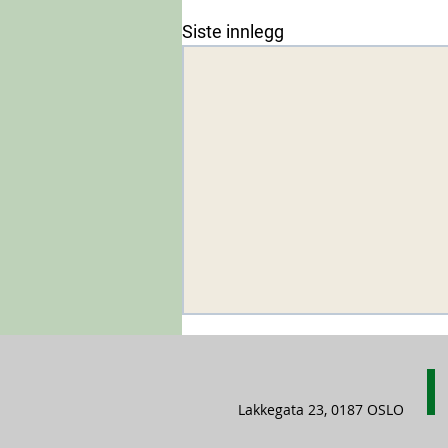
Siste innlegg
Lakkegata 23, 0187 OSLO