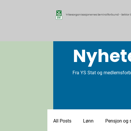
Yrkesorganisasjonenes Sentralforbund - Sektor S
Nyhet
Fra YS Stat og medlemsfor
All Posts
Lønn
Pensjon og s