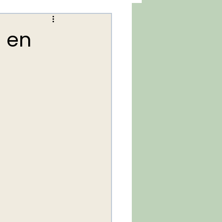
e en
Streik i staten 2021
ik i staten 2022
YS Stat-konferansen