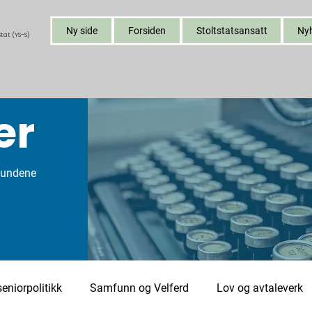
Ny side
Forsiden
Stoltstatsansatt
Ny
tat (YS-S)
er
bundene
eniorpolitikk
Samfunn og Velferd
Lov og avtaleverk