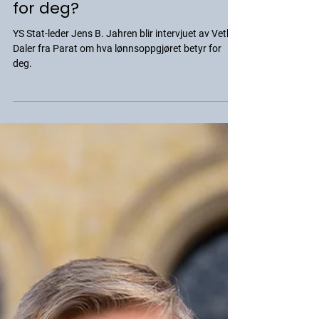
YSS-Media
5. juni 2024
LØNNSOPPGJØRET 2024
Hva betyr lønnsoppgjøret
for deg?
YS Stat-leder Jens B. Jahren blir intervjuet av Vetle
Daler fra Parat om hva lønnsoppgjøret betyr for
deg.