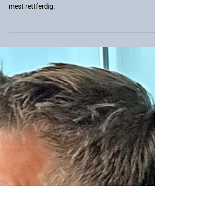
YSS-Media
29. mai 2024
LØNN
Reelle forhandlinger og ikke
maktmisbruk
Derfor streiker ikke vi. Årsaken er enkel: En felles
avtale sikrer de ansatte i staten like vilkår. Det er
mest rettferdig.