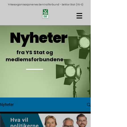
Yrkesorganisasjonenes Sentralforbund - Sektor Stat (YS-S)
Nyheter
fra YS Stat og
medlemsforbundene
Nyheter