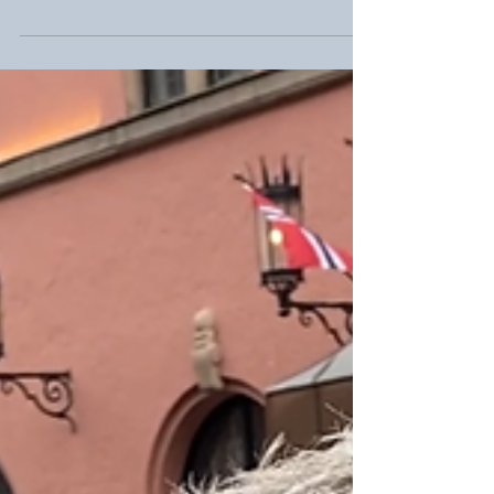
LØNN
Ingen streik i staten
Statsoppgjøret er i havn med en ramme på over
2,7%