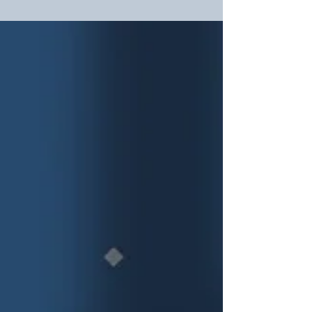
LØNN
Optimisme før statsmekling
– Nå har vi to døgn på oss til forhåpentligvis å
komme fram til en god og omforent løsning