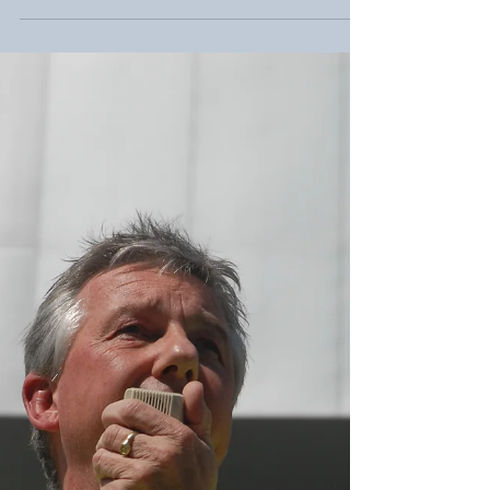
21. mai 2021
LØNNSOPPGJØRET 2021
Departementene kan
rammes av streik
Rundt 170 YS-medlemmer i departementene tas ut i
streik torsdag 27. mai hvis meklingen i
lønnsoppgjøret i staten ikke fører frem.