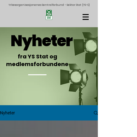
Yrkesorganisasjonenes Sentralforbund - Sektor Stat (YS-S)
Nyheter
fra YS Stat og
medlemsforbundene
Nyheter